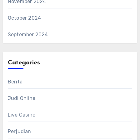
November 2024
October 2024
September 2024
Categories
Berita
Judi Online
Live Casino
Perjudian