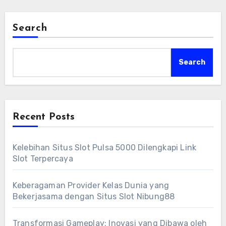
Search
Search
Recent Posts
Kelebihan Situs Slot Pulsa 5000 Dilengkapi Link
Slot Terpercaya
Keberagaman Provider Kelas Dunia yang
Bekerjasama dengan Situs Slot Nibung88
Transformasi Gameplay: Inovasi yang Dibawa oleh