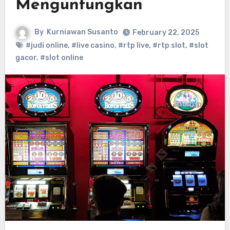
Menguntungkan
By
Kurniawan Susanto
February 22, 2025
#judi online
,
#live casino
,
#rtp live
,
#rtp slot
,
#slot
gacor
,
#slot online