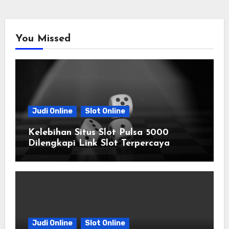
You Missed
Judi Online
Slot Online
Kelebihan Situs Slot Pulsa 5000
Dilengkapi Link Slot Terpercaya
Judi Online
Slot Online