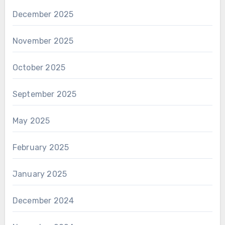
December 2025
November 2025
October 2025
September 2025
May 2025
February 2025
January 2025
December 2024