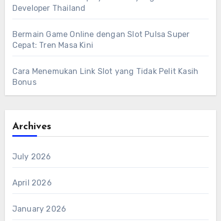
Developer Thailand
Bermain Game Online dengan Slot Pulsa Super
Cepat: Tren Masa Kini
Cara Menemukan Link Slot yang Tidak Pelit Kasih
Bonus
Archives
July 2026
April 2026
January 2026