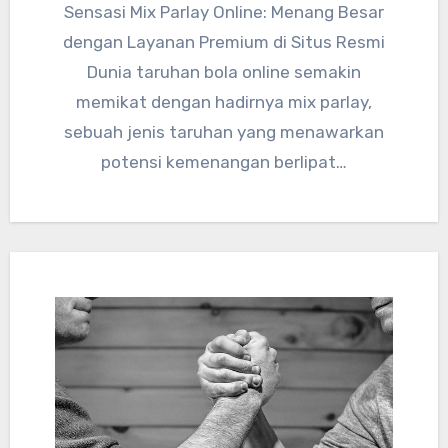
Sensasi Mix Parlay Online: Menang Besar
dengan Layanan Premium di Situs Resmi
Dunia taruhan bola online semakin
memikat dengan hadirnya mix parlay,
sebuah jenis taruhan yang menawarkan
potensi kemenangan berlipat…