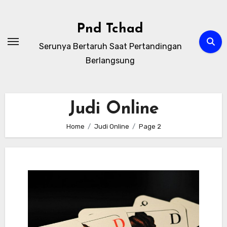
Skip
to
Pnd Tchad
content
Serunya Bertaruh Saat Pertandingan
Berlangsung
Judi Online
Home
Judi Online
Page 2