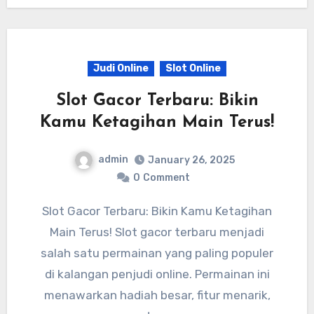
Judi Online
Slot Online
Slot Gacor Terbaru: Bikin
Kamu Ketagihan Main Terus!
admin
January 26, 2025
0
Comment
Slot Gacor Terbaru: Bikin Kamu Ketagihan
Main Terus! Slot gacor terbaru menjadi
salah satu permainan yang paling populer
di kalangan penjudi online. Permainan ini
menawarkan hadiah besar, fitur menarik,