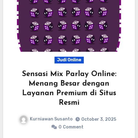
Judi Online
Sensasi Mix Parlay Online:
Menang Besar dengan
Layanan Premium di Situs
Resmi
Kurniawan Susanto
October 3, 2025
0
Comment