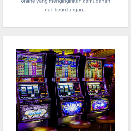
online yang menginginkan kemudahan
dan keuntungan…