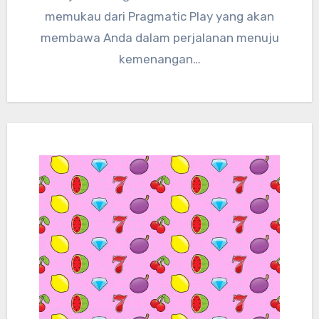
memukau dari Pragmatic Play yang akan
membawa Anda dalam perjalanan menuju
kemenangan…