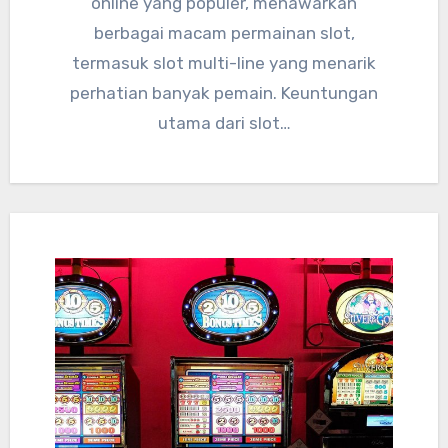
online yang populer, menawarkan
berbagai macam permainan slot,
termasuk slot multi-line yang menarik
perhatian banyak pemain. Keuntungan
utama dari slot…