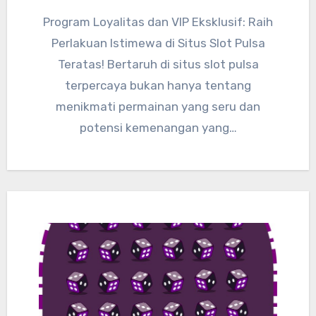
Program Loyalitas dan VIP Eksklusif: Raih
Perlakuan Istimewa di Situs Slot Pulsa
Teratas! Bertaruh di situs slot pulsa
terpercaya bukan hanya tentang
menikmati permainan yang seru dan
potensi kemenangan yang…