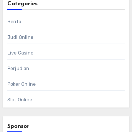
Categories
Berita
Judi Online
Live Casino
Perjudian
Poker Online
Slot Online
Sponsor