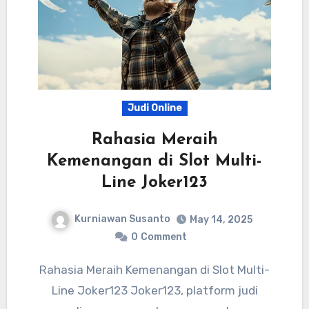
Judi Online
Rahasia Meraih
Kemenangan di Slot Multi-
Line Joker123
Kurniawan Susanto
May 14, 2025
0
Comment
Rahasia Meraih Kemenangan di Slot Multi-
Line Joker123 Joker123, platform judi