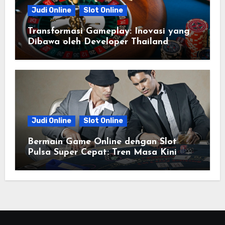
Judi Online
Slot Online
Transformasi Gameplay: Inovasi yang
Dibawa oleh Developer Thailand
Judi Online
Slot Online
Bermain Game Online dengan Slot
Pulsa Super Cepat: Tren Masa Kini