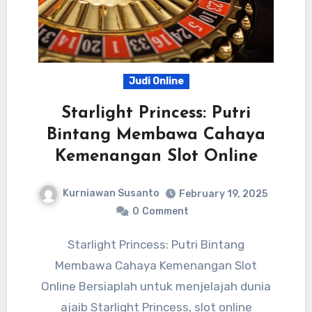
Judi Online
Starlight Princess: Putri
Bintang Membawa Cahaya
Kemenangan Slot Online
Kurniawan Susanto
February 19, 2025
0
Comment
Starlight Princess: Putri Bintang
Membawa Cahaya Kemenangan Slot
Online Bersiaplah untuk menjelajah dunia
ajaib Starlight Princess, slot online