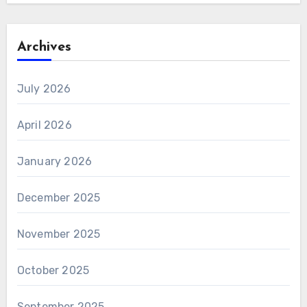
Archives
July 2026
April 2026
January 2026
December 2025
November 2025
October 2025
September 2025